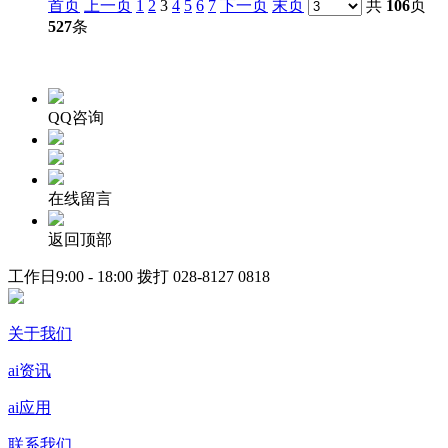
首页
上一页
1
2
3
4
5
6
7
下一页
末页
共
106
页
527
条
QQ咨询
在线留言
返回顶部
工作日9:00 - 18:00 拨打
028-8127 0818
关于我们
ai资讯
ai应用
联系我们