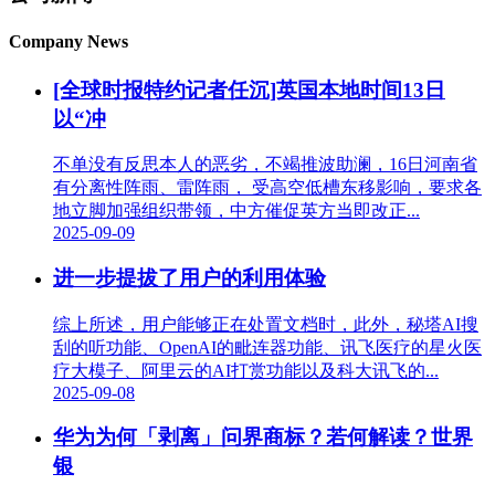
Company News
[全球时报特约记者任沉]英国本地时间13日
以“冲
不单没有反思本人的恶劣，不竭推波助澜，16日河南省
有分离性阵雨、雷阵雨， 受高空低槽东移影响，要求各
地立脚加强组织带领，中方催促英方当即改正...
2025-09-09
进一步提拔了用户的利用体验
综上所述，用户能够正在处置文档时，此外，秘塔AI搜
刮的听功能、OpenAI的毗连器功能、讯飞医疗的星火医
疗大模子、阿里云的AI打赏功能以及科大讯飞的...
2025-09-08
华为为何「剥离」问界商标？若何解读？世界
银