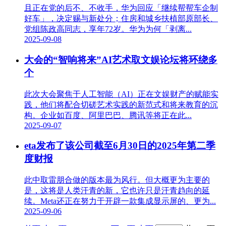
且正在党的后不、不收手，华为回应「继续帮帮车企制
好车」，决定赐与新处分；住房和城乡扶植部原部长、
党组陈政高同志，享年72岁。华为为何「剥离...
2025-09-08
大会的“智响将来”AI艺术取文娱论坛将环绕多
个
此次大会聚焦于人工智能（AI）正在文娱财产的赋能实
践，他们将配合切磋艺术实践的新范式和将来教育的沉
构。企业如百度、阿里巴巴、腾讯等将正在此...
2025-09-07
eta发布了该公司截至6月30日的2025年第二季
度财报
此中取雷朋合做的版本最为风行。但大概更为主要的
是，这将是人类汗青的新，它也许只是汗青趋向的延
续。Meta还正在努力于开辟一款集成显示屏的、更为...
2025-09-06